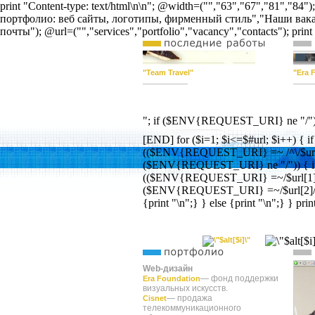
print "Content-type: text/html\n\n"; @width=("","63","67","81",
портфолио: веб сайты, логотипы, фирменный стиль","Наши вака
почты"); @url=("","services","portfolio","vacancy","contacts"); pr
"Team Travel"
"Era 
"; if ($ENV{REQUEST_URI} ne "/") {pr
[END] for ($i=1; $i<=$#url; $i++) { if
(($ENV{REQUEST_URI} =~ /^\/$url[
($ENV{REQUEST_URI} ne "/")) { i
(($ENV{REQUEST_URI} =~/$url[1]/i
($ENV{REQUEST_URI} =~/$url[2]/i)) 
{print "\n";} } else {print "\n";} } prin
Web-дизайн
— фонд поддержки
Era Foundation
визуальных искусств.
— продажа
Cisnet
телекоммуникационного