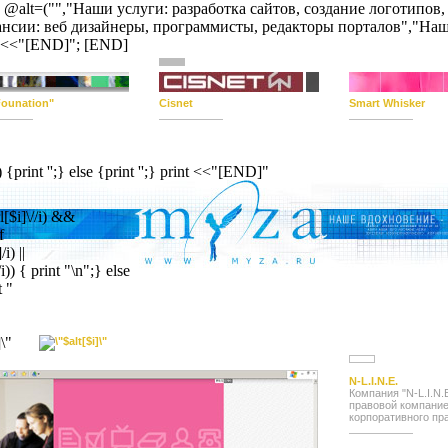
"84"); @alt=("","Наши услуги: разработка сайтов, создание логоти
нсии: веб дизайнеры, программисты, редакторы порталов","Наши
int <<"[END]"; [END]
Founation"
Cisnet
Smart Whisker
int '';} else {print '';} print <<"[END]"
$i]\//i) &&
f
) ||
{ print "\n";} else
t "
N-L.I.N.E.
Компания "N-L.I.N
правовой компание
корпоративного пр