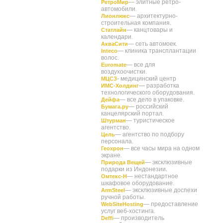
— элитные ретро-
РетроМир
автомобили.
— архитектурно-
Лионлюкс
строительная компания.
— канцтовары и
Статлайн
календари.
— сеть автомоек.
АкваСити
— клиника трансплантации
Inteco
волос.
— все для
Euromate
воздухоочистки.
- медицинский центр
МЦСЗ
— разработка
ИМС-Холдинг
технологического оборудования.
— все дело в упаковке.
Дейфа
— российский
Бумага.ру
канцелярский портал.
— туристическое
Штурман
агентство.
— агентство по подбору
Цель
персонала.
— все часы мира на одном
Геохрон
экране.
— эксклюзивные
Природа Вещей
подарки из Индонезии.
— нестандартное
Омтекс-Н
шкафовое оборудование.
— эксклюзивные доспехи
ArmSteel
ручной работы.
— предоставление
WebSiteHosting
услуг
веб-хостинга.
— производитель
Deffi