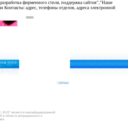
пов, разработка фирменного стиля, поддержка сайтов","Наше
 Контакты: адрес, телефоны отделов, адреса электронной
.E. RUS" является квалифицированной
й в области миграционного и
ава.