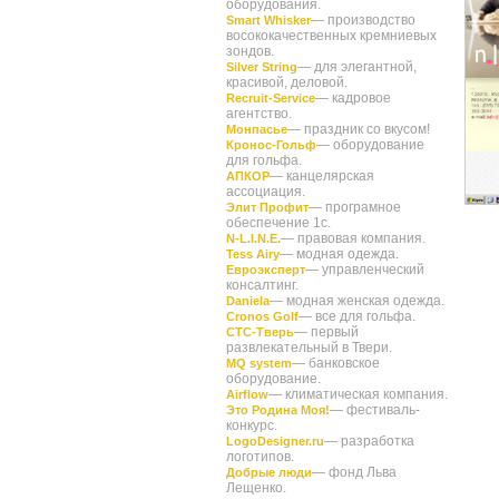
оборудования.
— производство
Smart Whisker
восококачественных кремниевых
зондов.
— для элегантной,
Silver String
красивой, деловой.
— кадровое
Recruit-Service
агентство.
— праздник со вкусом!
Монпасье
— оборудование
Кронос-Гольф
для гольфа.
— канцелярская
АПКОР
ассоциация.
— програмное
Элит Профит
обеспечение 1с.
— правовая компания.
N-L.I.N.E.
— модная одежда.
Tess Airy
— управленческий
Евроэксперт
консалтинг.
— модная женская одежда.
Daniela
— все для гольфа.
Cronos Golf
— первый
СТС-Тверь
развлекательный в Твери.
— банковское
MQ system
оборудование.
— климатическая компания.
Airflow
— фестиваль-
Это Родина Моя!
конкурс.
— разработка
LogoDesigner.ru
логотипов.
— фонд Льва
Добрые люди
Лещенко.