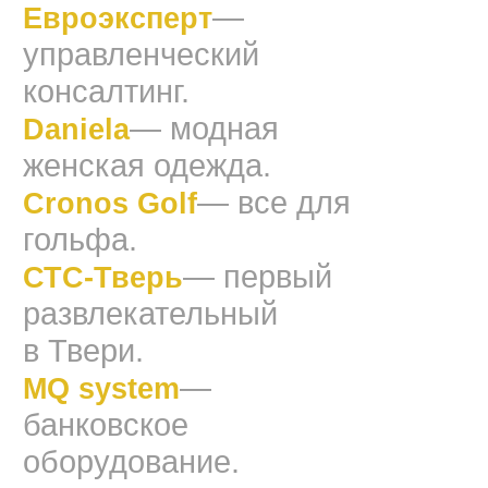
—
Евроэксперт
управленческий
консалтинг.
— модная
Daniela
женская одежда.
— все для
Cronos Golf
гольфа.
— первый
СТС-Тверь
развлекательный
в Твери.
—
MQ system
банковское
оборудование.