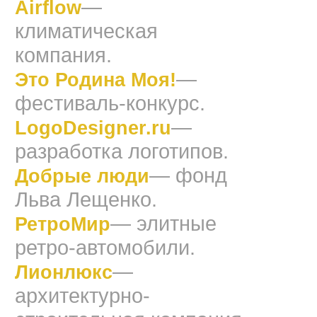
—
Airflow
климатическая
компания.
—
Это Родина Моя!
фестиваль-конкурс.
—
LogoDesigner.ru
разработка логотипов.
— фонд
Добрые люди
Льва Лещенко.
— элитные
РетроМир
ретро-автомобили.
—
Лионлюкс
архитектурно-