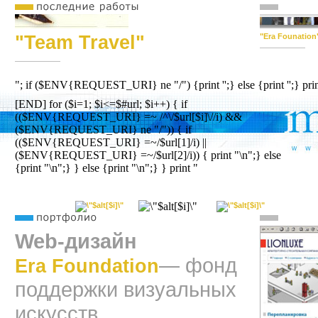
"Team Travel"
"Era Founation
"; if ($ENV{REQUEST_URI} ne "/") {print '';} else {print '';} p
[END] for ($i=1; $i<=$#url; $i++) { if
(($ENV{REQUEST_URI} =~ /^\/$url[$i]\//i) &&
($ENV{REQUEST_URI} ne "/")) { if
(($ENV{REQUEST_URI} =~/$url[1]/i) ||
($ENV{REQUEST_URI} =~/$url[2]/i)) { print "\n";} else
{print "\n";} } else {print "\n";} } print "
Web-дизайн
— фонд
Era Foundation
поддержки визуальных
искусств.