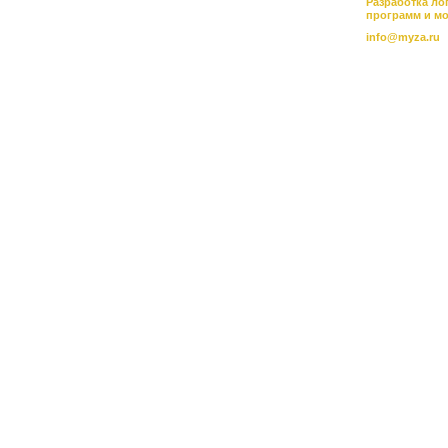
Разработка ло
программ и м
info@myza.ru