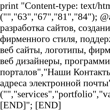
print "Content-type: text/h
("","63","67","81","84"); 
разработка сайтов, создан
фирменного стиля, поддер
веб сайты, логотипы, фир
веб дизайнеры, программи
порталов","Наши Контакты
адреса электронной почты
("","services","portfolio","
[END]"; [END]