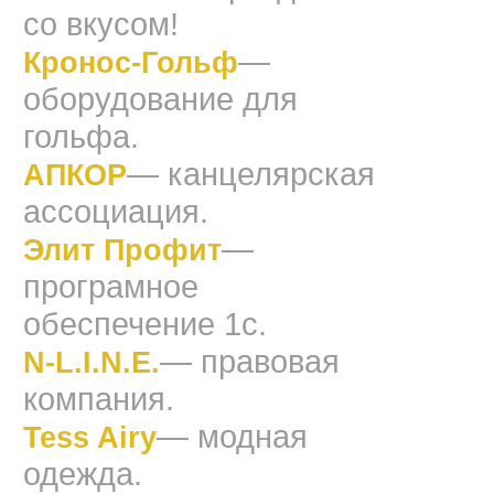
со вкусом!
—
Кронос-Гольф
оборудование для
гольфа.
— канцелярская
АПКОР
ассоциация.
—
Элит Профит
програмное
обеспечение 1с.
— правовая
N-L.I.N.E.
компания.
— модная
Tess Airy
одежда.