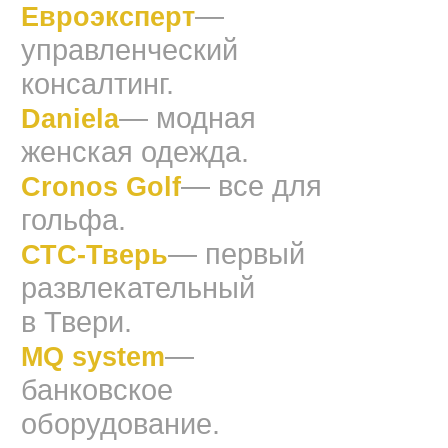
—
Евроэксперт
управленческий
консалтинг.
— модная
Daniela
женская одежда.
— все для
Cronos Golf
гольфа.
— первый
СТС-Тверь
развлекательный
в Твери.
—
MQ system
банковское
оборудование.