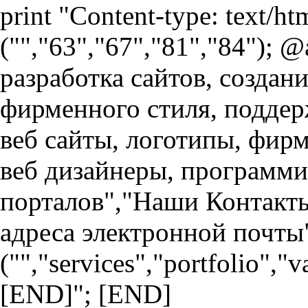
print "Content-type: text/h
("","63","67","81","84"); 
разработка сайтов, создан
фирменного стиля, поддер
веб сайты, логотипы, фир
веб дизайнеры, программи
порталов","Наши Контакты
адреса электронной почты
("","services","portfolio","
[END]"; [END]