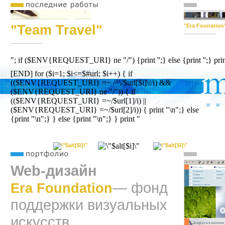
"Team Travel"
"Era Founation
"; if ($ENV{REQUEST_URI} ne "/") {print '';} else {print '';} p
[END] for ($i=1; $i<=$#url; $i++) { if
(($ENV{REQUEST_URI} =~ /^\/$url[$i]\//i) &&
($ENV{REQUEST_URI} ne "/")) { if
(($ENV{REQUEST_URI} =~/$url[1]/i) ||
($ENV{REQUEST_URI} =~/$url[2]/i)) { print "\n";} else
{print "\n";} } else {print "\n";} } print "
Web-дизайн
— фонд
Era Foundation
поддержки визуальных
искусств.