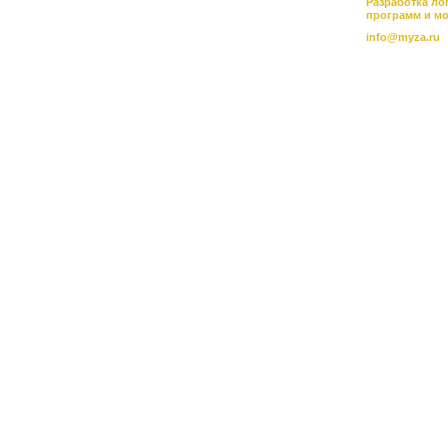
Разработка ло
программ и м
info@myza.ru