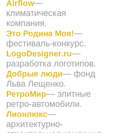
—
Airflow
климатическая
компания.
—
Это Родина Моя!
фестиваль-конкурс.
—
LogoDesigner.ru
разработка логотипов.
— фонд
Добрые люди
Льва Лещенко.
— элитные
РетроМир
ретро-автомобили.
—
Лионлюкс
архитектурно-