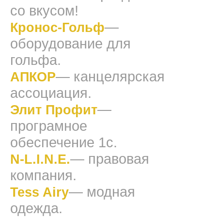
со вкусом!
—
Кронос-Гольф
оборудование для
гольфа.
— канцелярская
АПКОР
ассоциация.
—
Элит Профит
програмное
обеспечение 1с.
— правовая
N-L.I.N.E.
компания.
— модная
Tess Airy
одежда.