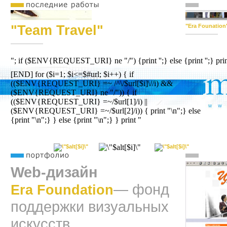
"Team Travel"
"Era Founation
"; if ($ENV{REQUEST_URI} ne "/") {print '';} else {print '';} p
[END] for ($i=1; $i<=$#url; $i++) { if
(($ENV{REQUEST_URI} =~ /^\/$url[$i]\//i) &&
($ENV{REQUEST_URI} ne "/")) { if
(($ENV{REQUEST_URI} =~/$url[1]/i) ||
($ENV{REQUEST_URI} =~/$url[2]/i)) { print "\n";} else
{print "\n";} } else {print "\n";} } print "
Web-дизайн
— фонд
Era Foundation
поддержки визуальных
искусств.