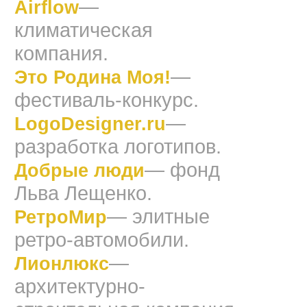
—
Airflow
климатическая
компания.
—
Это Родина Моя!
фестиваль-конкурс.
—
LogoDesigner.ru
разработка логотипов.
— фонд
Добрые люди
Льва Лещенко.
— элитные
РетроМир
ретро-автомобили.
—
Лионлюкс
архитектурно-