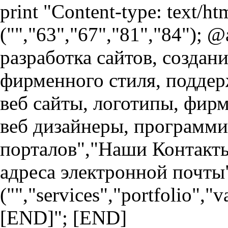
print "Content-type: text/h
("","63","67","81","84"); 
разработка сайтов, создан
фирменного стиля, поддер
веб сайты, логотипы, фир
веб дизайнеры, программи
порталов","Наши Контакты
адреса электронной почты
("","services","portfolio","
[END]"; [END]