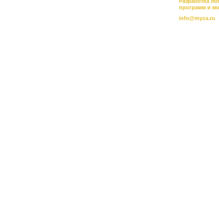
Разработка ло
программ и м
info@myza.ru