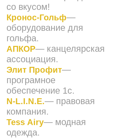
со вкусом!
—
Кронос-Гольф
оборудование для
гольфа.
— канцелярская
АПКОР
ассоциация.
—
Элит Профит
програмное
обеспечение 1с.
— правовая
N-L.I.N.E.
компания.
— модная
Tess Airy
одежда.