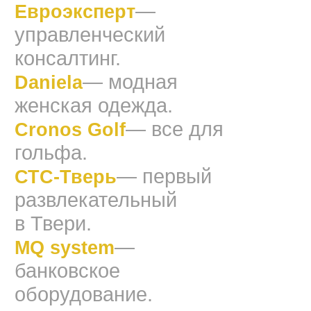
—
Евроэксперт
управленческий
консалтинг.
— модная
Daniela
женская одежда.
— все для
Cronos Golf
гольфа.
— первый
СТС-Тверь
развлекательный
в Твери.
—
MQ system
банковское
оборудование.