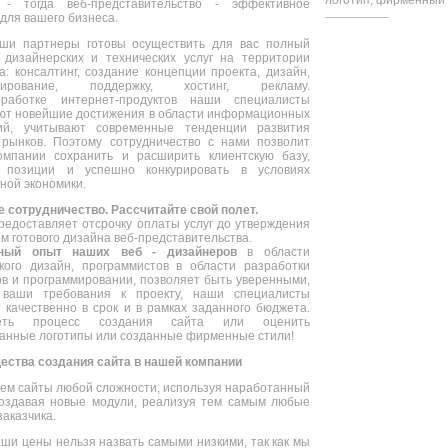
логотип, фирменный б
ы - тогда
веб-представительство
- эффективное
для вашего бизнеса.
ши партнеры готовы осуществить для вас полный
 дизайнерских и технических услуг на территории
а: консалтинг, создание концепции проекта, дизайн,
ммирование, поддержку, хостинг, рекламу.
зработке
интернет-продуктов
наши специалисты
ют новейшие достижения в области информационных
гий, учитывают современные тенденции развития
рынков. Поэтому сотрудничество с нами позволит
омпании сохранить и расширить клиентскую базу,
ь позиции и успешно конкурировать в условиях
ной экономики.
 сотрудничество. Рассчитайте свой полет.
редоставляет отсрочку оплаты услуг до утверждения
ом готового дизайна
веб-представительства
.
тный опыт наших веб - дизайнеров
в области
кого дизайн, программистов в области разработки
ов и программировании, позволяет быть уверенными,
 ваши требования к проекту, наши специалисты
 качественно в срок и в рамках заданного бюджета.
реть процесс создания сайта или оценить
анные логотипы или созданные фирменные стили!
ства создания сайта в нашей компании
ем сайты любой сложности, используя наработанный
оздавая новые модули, реализуя тем самым любые
заказчика.
ши цены нельзя назвать самыми низкими, так как мы