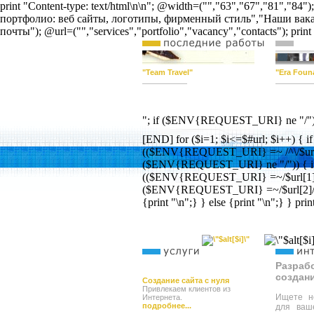
print "Content-type: text/html\n\n"; @width=("","63","67","81",
портфолио: веб сайты, логотипы, фирменный стиль","Наши вака
почты"); @url=("","services","portfolio","vacancy","contacts"); pr
"Team Travel"
"Era Foun
"; if ($ENV{REQUEST_URI} ne "/") {pr
[END] for ($i=1; $i<=$#url; $i++) { if
(($ENV{REQUEST_URI} =~ /^\/$url[
($ENV{REQUEST_URI} ne "/")) { i
(($ENV{REQUEST_URI} =~/$url[1]/i
($ENV{REQUEST_URI} =~/$url[2]/i)) 
{print "\n";} } else {print "\n";} } prin
Разра
создан
Создание сайта с нуля
Привлекаем клиентов из
Ищете н
Интернета.
подробнее...
для ваш