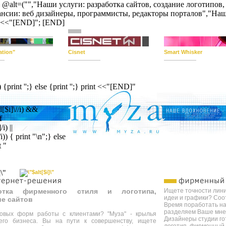
"84"); @alt=("","Наши услуги: разработка сайтов, создание логоти
нсии: веб дизайнеры, программисты, редакторы порталов","Наши
int <<"[END]"; [END]
ation"
Cisnet
Smart Whisker
int '';} else {print '';} print <<"[END]"
$i]\//i) &&
f
) ||
{ print "\n";} else
t "
ботка фирменного стиля и логотипа,
Ищете точности лини
идеи и графики? Соо
ие сайтов
Время поработать н
разделяем Ваше мнен
овых форм работы с клиентами? "Муза" -
крылья
Дизайнеры студии го
его бизнеса. Вы на пути к совершенству, ищете