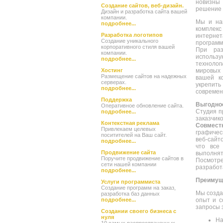
новизн
Создание сайтов, веб-дизайн.
решение 
Дизайн и разработка сайта вашей
компании.
Мы и на
подробнее...
комплекс
Разработка логотипов
интернет
Создание уникального
програ
корпоративного стиля вашей
При ра
компании.
использу
подробнее...
техноло
Хостинг
мировых 
Размещение сайтов на надежных
вашей к
серверах.
укрепит
подробнее...
современ
Поддержка
Выгодное
Оперативное обновление сайта.
Студия п
подробнее...
заказчик
Контекстная реклама
Совмес
Привлекаем целевых
графичес
поситителей на Ваш сайт.
веб-сайт
подробнее...
что все
Продвижение сайта
выполнят
Поручите продвижение сайтов в
Посмот
сети нашей компании
разработ
подробнее...
Преимуще
Услуги программиста
Создание программ на заказ,
Мы созда
разработка баз данных
подробнее...
опыт и с
запросы 
Cоздании своего бизнеса с
нуля
На